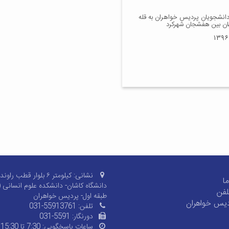
انشجویان پردیس خواهران به قله
ان بین هفشجان شهرکرد
نشانی:
کیلومتر ۶ بلوار قطب راون
ا
دانشگاه کاشان- دانشکده علوم انسانی 
لفن
طبقه اول- پردیس خواهران
ردیس خواهران
تلفن:
031-55913761
دورنگار:
031-5591
ساعات پاسخگویی:
7:30 تا 15:30