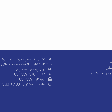
نشانی:
کیلومتر ۶ بلوار قطب راون
ا
دانشگاه کاشان- دانشکده علوم انسانی 
لفن
طبقه اول- پردیس خواهران
ردیس خواهران
تلفن:
031-55913761
دورنگار:
031-5591
ساعات پاسخگویی:
7:30 تا 15:30